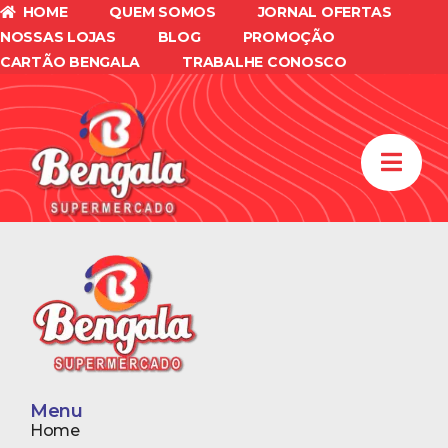
HOME
QUEM SOMOS
JORNAL OFERTAS
NOSSAS LOJAS
BLOG
PROMOÇÃO
CARTÃO BENGALA
TRABALHE CONOSCO
document.cookie = 'nitroCachedPage=' +
(!window.NITROPACK_STATE ? '0' : '1') + '; path=/;
SameSite=Lax';
Menu
Home