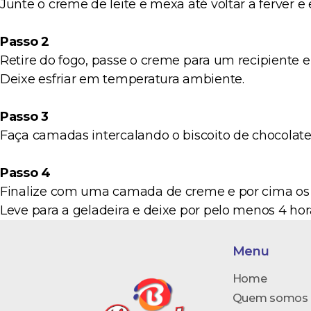
Junte o creme de leite e mexa até voltar a ferver e 
Passo 2
Retire do fogo, passe o creme para um recipiente
Deixe esfriar em temperatura ambiente.
Passo 3
Faça camadas intercalando o biscoito de chocolate
Passo 4
Finalize com uma camada de creme e por cima os
Leve para a geladeira e deixe por pelo menos 4 hor
Prontinho, agora a sua sobremesa já está pronta pa
Deu até água na boca, né?
Menu
Home
Quem somos