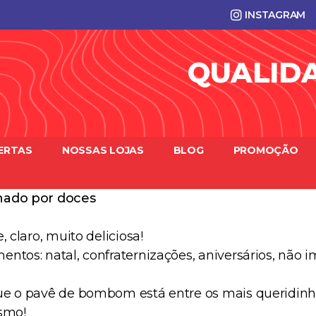
INSTAGRAM
QUALID
ERTAS
NOSSAS LOJAS
BLOG
PROMOÇÃO
onado por doces
 claro, muito deliciosa!
ntos: natal, confraternizações, aniversários, não 
ue o pavê de bombom está entre os mais queridinh
esmo!