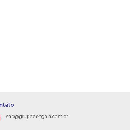
ntato
sac@grupobengala.com.br