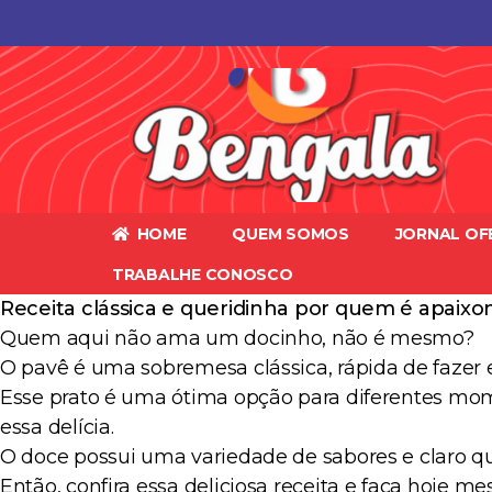
HOME
QUEM SOMOS
JORNAL OF
TRABALHE CONOSCO
Receita clássica e queridinha por quem é apaix
Quem aqui não ama um docinho, não é mesmo?
O pavê é uma sobremesa clássica, rápida de fazer e,
Esse prato é uma ótima opção para diferentes mome
essa delícia.
O doce possui uma variedade de sabores e claro q
Então, confira essa deliciosa receita e faça hoje m