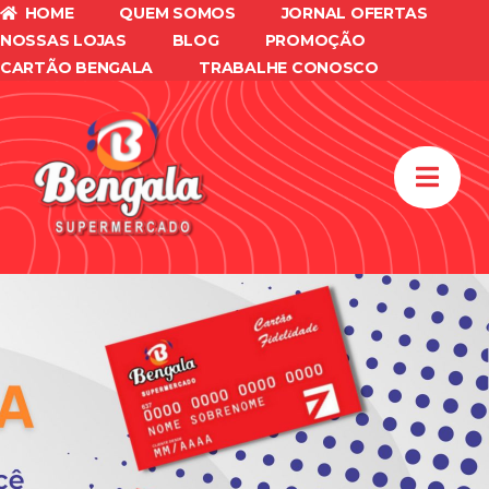
HOME
QUEM SOMOS
JORNAL OFERTAS
NOSSAS LOJAS
BLOG
PROMOÇÃO
CARTÃO BENGALA
TRABALHE CONOSCO