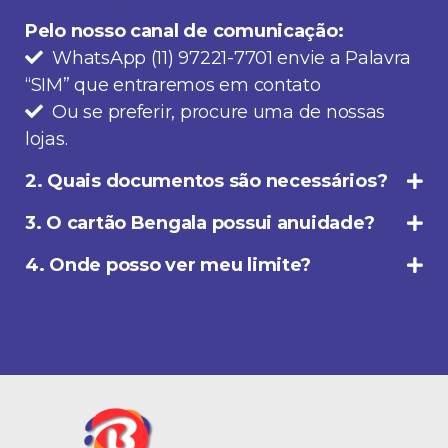
Pelo nosso canal de comunicação:
WhatsApp (11) 97221-7701 envie a Palavra
“SIM” que entraremos em contato
Ou se preferir, procure uma de nossas
lojas.
2. Quais documentos são necessários?
3. O cartão Bengala possui anuidade?
4. Onde posso ver meu limite?
var heartbeatData = new FormData();
heartbeatData.append('nitroHeartbeat', '1');
fetch(location.href, {method: 'POST', body: